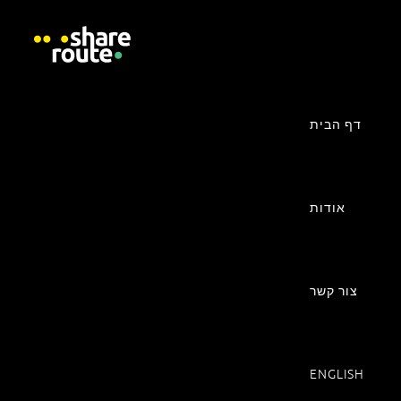
דף הבית
טקסט נמצא כאן.
אודות
צור קשר
COPYRIGHT © 2026 SHAREROUTE LTD. · SITE BY
YES POTENTIAL
ENGLISH