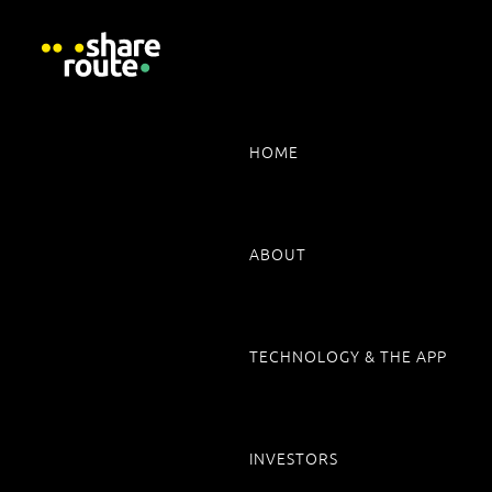
English Survey
HOME
ABOUT
לסקר בעברית
Full English Survey
TECHNOLOGY & THE APP
INVESTORS